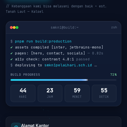
// Kebanggaan kami bisa melayani dengan baik • est.
Tanah Laut — Kalsel
smkn1@build:~
zsh
$
pnpm run build:production
✔
assets compiled [inter, jetbrains-mono]
✔
pages: [hero, contact, socials]
— 0.82s
✔
a11y check: contrast 4.8:1
passed
$
deploying to
smkn1pelaihari.sch.id
…
BUILD PROGRESS
72%
44
23
59
54
HARI
JAM
MENIT
DETIK
Alamat Kantor