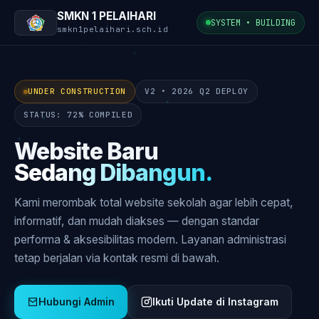
SMKN 1 PELAIHARI
SYSTEM • BUILDING
smkn1pelaihari.sch.id
UNDER CONSTRUCTION
V2 • 2026 Q2 DEPLOY
STATUS: 72% COMPILED
Website Baru
Sedang Dibangun.
Kami merombak total website sekolah agar lebih cepat,
informatif, dan mudah diakses — dengan standar
performa & aksesibilitas modern. Layanan administrasi
tetap berjalan via kontak resmi di bawah.
Hubungi Admin
Ikuti Update di Instagram